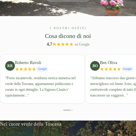
I NOSTRI OSPITI
Cosa dicono di noi
4,7
su Google
Roberto Ruvoli
Ben Oliva
RR
BO
Google
Google
“
Posto incantevole, residenza storica immersa nel
“
Abbiamo trascorso due giorni 
verde della Toscana, appartamento pulitissimo e
meraviglioso sul fiume Arno, a
curato in ogni dettaglio. La Signora Cinzia e'
confortevole completo di tutto il
squisitamente...
”
trascorrere un soggiorn...
”
Nel cuore verde della Toscana