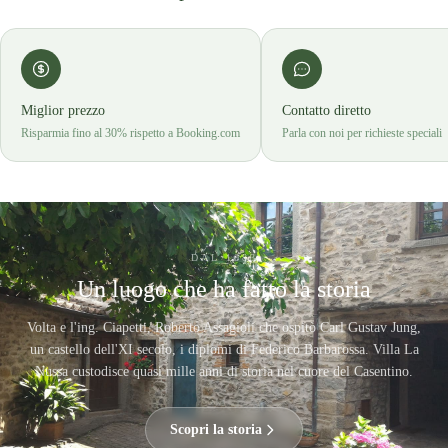
Miglior prezzo
Contatto diretto
Risparmia fino al 30% rispetto a Booking.com
Parla con noi per richieste speciali
DAL 1083
Un luogo che ha fatto la storia
Volta e l'ing. Ciapetti, Roberto Assagioli che ospitò Carl Gustav Jung,
un castello dell'XI secolo, i diplomi di Federico Barbarossa. Villa La
Nussa custodisce quasi mille anni di storia nel cuore del Casentino.
Scopri la storia