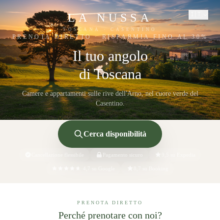
🇮🇹
LA NUSSA
TOSCANA · CASENTINO
PRENOTA DIRETTO · RISPARMIA FINO AL 30%
Il tuo angolo
— Villa La N
di Toscana
Camere e appartamenti sulle rive dell'Arno, nel cuore verde del
Casentino.
Cerca disponibilità
Cancellazione flessibile
Pagamento sicuro
9,5 su Expedia
4,7 su Google
8,7 su Booking
PRENOTA DIRETTO
Perché prenotare con noi?